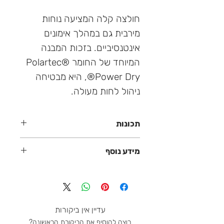
חולצה קלה המציעה נוחות
מירבית גם במהלך אימונים
אינטנסיביים. בזכות המבנה
המיוחד של החומר Polartec®
Power Dry®, היא מבטיחה
ניהול לחות מעולה.
תכונות
חומר קל משקל Polartec® Power Dry®
מידע נוסף
קולאר גבוה עם רוכסן באזור החזה
שומר חום
חולצת AERO Mendrisio פותחה לשימוש
מתייבש במהרה
מגוון, נוחות וביצועים אופטימליים בימים
מנדף לחות בצורה מצוינת
קרים. היא עשויה מחומר קל משקל
ניטרול ריחות
Polartec® Power Dry®, המושלם
עדיין אין ביקורות
ללבישה בזכות ניהול הלחות המעולה שלה.
רוצה להוסיף את הביקורת הראשונה?
המבנה הפטנטי, בעל שתי שכבות נושמות,