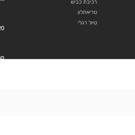
רכיבת כביש
טריאתלון
טיול רגלי
20
מר
א׳-ה׳ -17