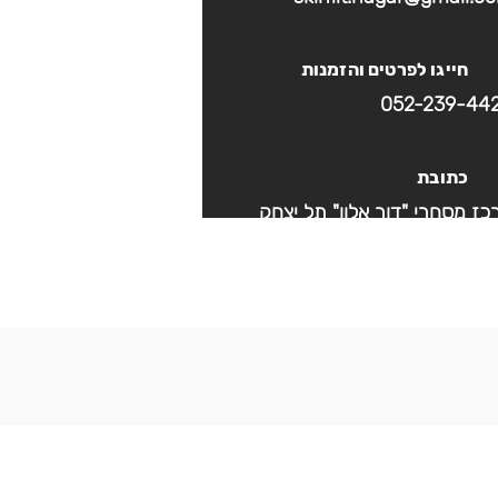
חייגו לפרטים והזמנות
052-239-44
כתובת
כז מסחרי "דור אלון" תל יצחק
שעות פעילות
10 ו׳ בתיאום מראש