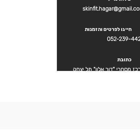
skinfit.hagar@gmail.c
חייגו לפרטים והזמנות
052-239-44
כתובת
כז מסחרי "דור אלון" תל יצחק
שעות פעילות
10 ו׳ בתיאום מראש