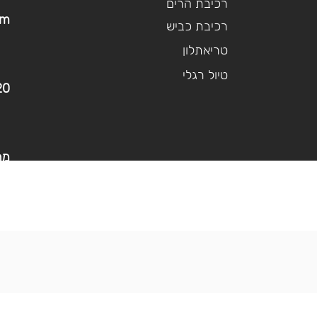
רכיבת הרים
om
רכיבת כביש
טריאתלון
טיול רגלי
20
מר
א׳-ה׳ -17