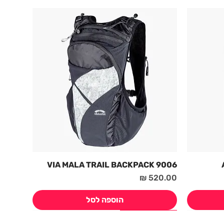
9006 VIA MALA TRAIL BACKPACK
מחיר
הוספה לסל
חדש! קיץ 2026
חדש! קיץ 2026