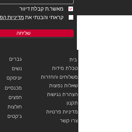
מאשר.ת קבלת דיוור
קראתי והבנתי את
מדיניות הפ
men´s
6185 LUGANO WOMEN'S SHORTS
7130 GARSELLI TRAIL SKIRT
6236 LWFA Santa Barbara Women´s
7109 STREAMLINER BULLET TRI
7150 FEDAIA CYCLING JERSSEY
שליחה
Shorts
Crop T-Shirt
SUIT
מחיר
מחיר
מחיר
מחיר
מחיר
מחיר
הוספה לסל
הוספה לסל
הוספה לסל
גברים
בית
טבלת מידות
נשים
משלוחים והחזרות
יוניסקס
שאלות נפוצות
מכנסיים
הצהרת נגישות
חפצים
תקנון
חולצות
מדיניות פרטיות
ג׳קטים
צרו קשר