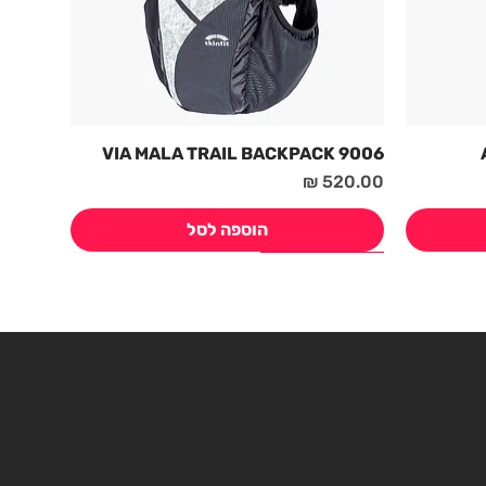
9006 VIA MALA TRAIL BACKPACK
מחיר
הוספה לסל
חדש! קיץ 2026
חדש! קיץ 2026