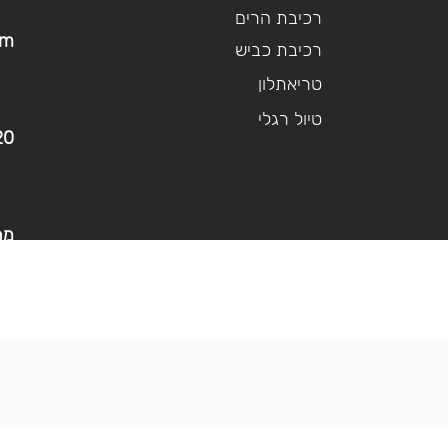
רכיבת הרים
om
רכיבת כביש
טריאתלון
טיול רגלי
20
מר
א׳-ה׳ -17