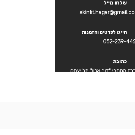
שלחו מייל
skinfit.hagar@gmail.c
חייגו לפרטים והזמנות
052-239-44
כתובת
כז מסחרי "דור אלון" תל יצחק
שעות פעילות
10 ו׳ בתיאום מראש