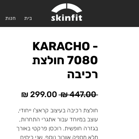
בית
חנות
KARACHO -
7080 חולצת
רכיבה
מחיר
מחיר
 ‏447.00 ‏₪ 
רגיל
מבצע
חולצת רכיבה בעיצוב קראצ'ו ייחודי,
עוצב במיוחד עבור אתגרי התחרות,
בגזרה חופשית. רוכסן פרקטי באורך
מלא מספק אוורור נוסף. שני כיסים