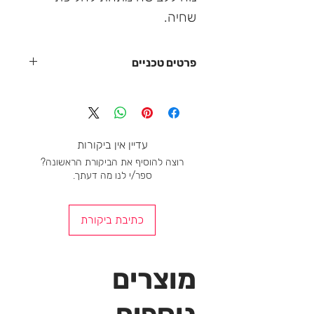
שחיה.
פרטים טכניים
חצי רוכסן קל לשימוש, כיס אחורי שטוח
עם שני פתחים מספק מקום לחפצים
אישיים
צמוד
עדיין אין ביקורות
חומר פונקציונלי רך ומתוח
רוצה להוסיף את הביקורת הראשונה?
ייבוש מהיר
ספר/י לנו מה דעתך.
קל ללבוש מתחת לחליפת צלילה ניאופרן
התאמה אתלטית
כתיבת ביקורת
מוצרים