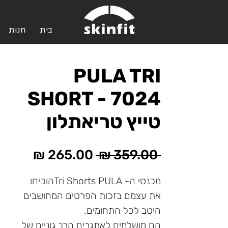
בית
חנות
PULA TRI
SHORT - 7024
טייץ טריאתלון
מחיר
מחיר
 ‏359.00 ‏₪ 
רגיל
מבצע
מכנסי ה- Tri Shorts PULAהוכיחו
את עצמם בזכות הפרטים המחושבים
היטב לכל התחומים.
הם מושלמים לאתגרים הרב גוניים של