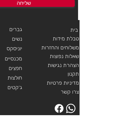
שליחה
Shorts
Crop T-Shirt
SUIT
מחיר
מחיר
מחיר
מחיר
מחיר
מחיר
הוספה לסל
הוספה לסל
הוספה לסל
גברים
בית
טבלת מידות
נשים
משלוחים והחזרות
יוניסקס
שאלות נפוצות
מכנסיים
הצהרת נגישות
חפצים
תקנון
חולצות
מדיניות פרטיות
ג׳קטים
צרו קשר