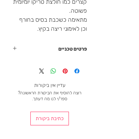
קצרים כמו חולצת טריקו יומיומית
פשוטה.
מתאימה כשכבת בסיס בחורף
וכן לאימוני ריצה בקיץ.
פרטים טכניים
צוואר עגול
תפרים שטוחים מופחתים כדי למנוע
שפשוף מיותר
רך מאוד למגע
עדיין אין ביקורות
צמוד
רוצה להוסיף את הביקורת הראשונה?
ייבוש מהיר
ספר/י לנו מה דעתך.
חסר ריח
התאמה אתלטית
כתיבת ביקורת