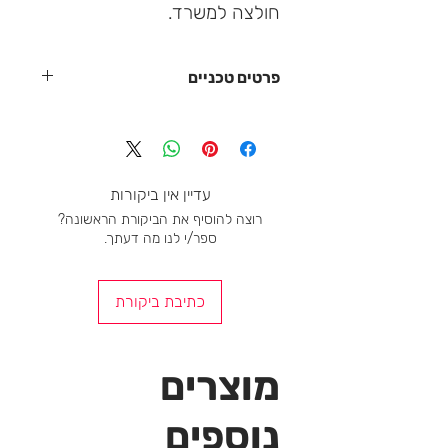
חולצה למשרד.
פרטים טכניים
שכבה מושלמת מעל חזיית הספורט
הרכה של KLIMA
צוואר עגול ועמוק
תפרים שטוחים מופחתים כדי למנוע
עדיין אין ביקורות
שפשוף מיותר
רוצה להוסיף את הביקורת הראשונה?
רך מאוד למגע
ספר/י לנו מה דעתך.
צמוד
ייבוש מהיר
חסר ריח
כתיבת ביקורת
התאמה אתלטית
מוצרים
נוספים