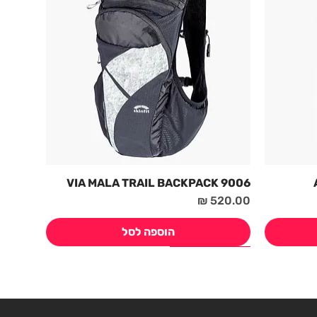
9006 VIA MALA TRAIL BACKPACK
מחיר
הוספה לסל
חדש! קיץ 2026
חדש! קיץ 2026