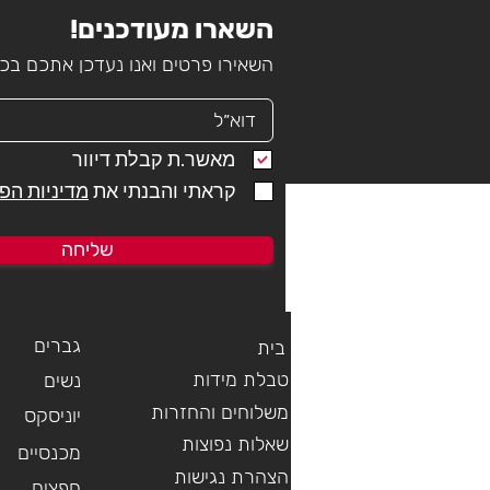
השארו מעודכנים!
השאירו פרטים ואנו נעדכן אתכם ב
מאשר.ת קבלת דיוור
קראתי והבנתי את
מדיניות הפ
men´s
6185 LUGANO WOMEN'S SHORTS
7130 GARSELLI TRAIL SKIRT
6236 LWFA Santa Barbara Women´s
7109 STREAMLINER BULLET TRI
7150 FEDAIA CYCLING JERSSEY
שליחה
Shorts
Crop T-Shirt
SUIT
מחיר
מחיר
מחיר
מחיר
מחיר
מחיר
הוספה לסל
הוספה לסל
הוספה לסל
גברים
בית
טבלת מידות
נשים
משלוחים והחזרות
יוניסקס
שאלות נפוצות
מכנסיים
הצהרת נגישות
חפצים