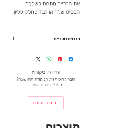
את החזייה מתחת לשכבת
הבסיס שלך או לבד כחלק עליון.
פרטים טכניים
רצועת אלסטי מתחת לחזה
בד שכבה כפולה אטום בחזית
מכונית מרוץ עם תוספת רשת
תפרים שטוחים מופחתים כדי למנוע
עדיין אין ביקורות
שפשוף מיותר
רוצה להוסיף את הביקורת הראשונה?
ייבוש מהיר
ספר/י לנו מה דעתך.
מושלם לשילוב עם תחתוני הביקיני של
Cambria 7020
הגנת UV
כתיבת ביקורת
התאמה רגילה
מוצרים