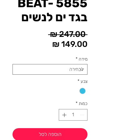
BEAT- 5855
בגד ים לנשים
מחיר
 ‏247.00 ‏₪ 
מחיר
רגיל
מבצע
מידה
*
צבע
*
כמות
*
הוספה לסל