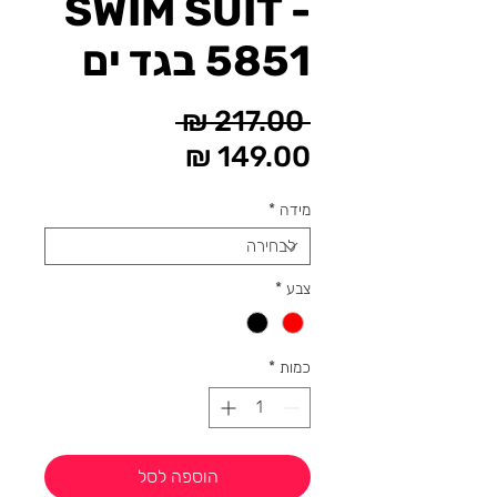
SWIM SUIT -
5851 בגד ים
מחיר
 ‏217.00 ‏₪ 
רגיל
מחיר
מבצע
מידה
*
צבע
*
כמות
*
הוספה לסל