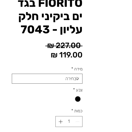
FIORITO בגד
ים ביקיני חלק
עליון - 7043
מחיר
 ‏227.00 ‏₪ 
מחיר
רגיל
מבצע
מידה
*
צבע
*
כמות
*