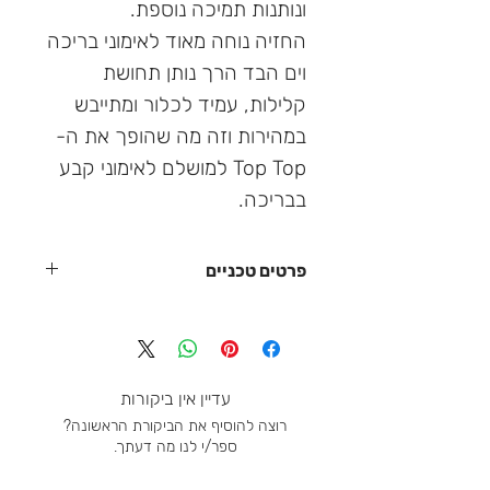
ונותנות תמיכה נוספת.
החזיה נוחה מאוד לאימוני בריכה
וים הבד הרך נותן תחושת
קלילות, עמיד לכלור ומתייבש
במהירות וזה מה שהופך את ה-
Top Top למושלם לאימוני קבע
בבריכה.
פרטים טכניים
בניית חומר כפול עם גמישות בד קבועה
בדים פונקציונליים אטומים
להקת תחתון קומפקטית ומתוחה
רצועות צרות וחצות
עדיין אין ביקורות
עמיד לכלור
רוצה להוסיף את הביקורת הראשונה?
ייבוש מהיר
ספר/י לנו מה דעתך.
הגנת UV 50+
ניתן לשלב באופן מושלם עם תחתוני