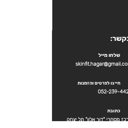
קשר:
שלחו מייל
skinfit.hagar@gmail.c
חייגו לפרטים והזמנות
052-239-44
כתובת
כז מסחרי "דור אלון" תל יצחק