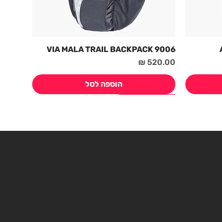
9006 VIA MALA TRAIL BACKPACK
מחיר
הוספה לסל
חדש! קיץ 2026
חדש! קיץ 2026